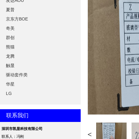
友达AOU
夏普
京东方BOE
奇美
群创
熊猫
龙腾
触显
驱动套件类
华星
LG
联系我们
深圳市凯显科技有限公司
<
联系人：冯刚