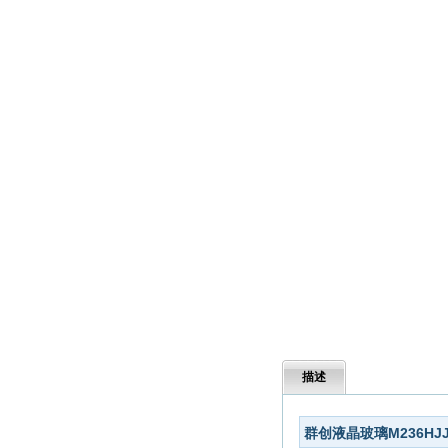
描述
群创液晶玻璃M236HJJ-