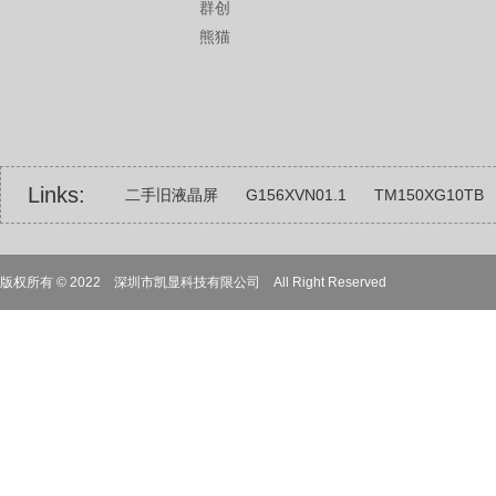
群创
熊猫
Links:
二手旧液晶屏
G156XVN01.1
TM150XG10TB
22寸23寸23.6寸24寸25寸26寸27寸32寸31.5寸
1
版权所有 © 2022 深圳市凯显科技有限公司 All Right Reserved
4.3寸5寸6寸6.5寸7寸8寸9寸10.1寸12.1寸13.3寸14寸
BOE京东方
G121SN01 V3
军工类液晶屏
触
18.5寸组装屏液晶屏
17寸液晶屏组装屏
LC320