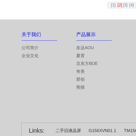
[1]
[2]
[3]
[4]
关于我们
产品展示
公司简介
友达AOU
企业文化
夏普
京东方BOE
奇美
群创
熊猫
Links:
二手旧液晶屏
G156XVN01.1
TM15