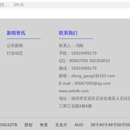
[5]
...
2/8
31
新闻资讯
联系我们
公司新闻
联系人：冯刚
行业动态
手机：15919499179
QQ：80067093 282304832
微信：15919499179
邮箱：zfeng_gang2@163.com
E-mail：
80067093@qq.com
www.szkxfk.com
地址：深圳市宝安区石岩街道应人石社
三和工业园4栋6楼
0XG10TB
群创
奇美
京东方
AUO
39寸40寸49寸50寸5