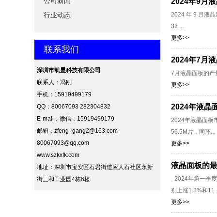
公司新闻
2024年9月
行业动态
2024 年 9 
32 ...
更多>>
联系我们
2024年7
深圳市凯显科技有限公司
7月液晶面板的产量
联系人：冯刚
更多>>
手机：15919499179
2024年液
QQ：80067093 282304832
E-mail：
微信：15919499179
2024年液晶面
邮箱：zfeng_gang2@163.com
56.5M片，同环...
80067093@qq.com
更多>>
www.szkxfk.com
液晶面板的
地址：深圳市宝安区石岩街道应人石社区永新
- 2024年第
街三和工业园4栋6楼
别上涨1.3%和11..
更多>>