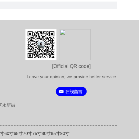
[Official QR code]
Leave your opinion, we provide better service
区永新街
5寸60寸65寸70寸75寸80寸85寸90寸