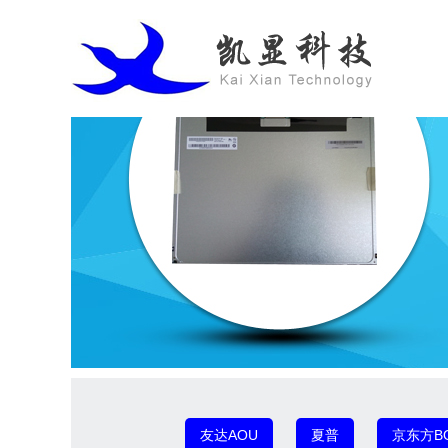
友达AOU
夏普
京东方B