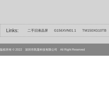
Links:
二手旧液晶屏
G156XVN01.1
TM150XG10TB
22寸23寸23.6寸24寸25寸26寸27寸32寸31.5寸
1
版权所有 © 2022 深圳市凯显科技有限公司 All Right Reserved
4.3寸5寸6寸6.5寸7寸8寸9寸10.1寸12.1寸13.3寸14寸
BOE京东方
G121SN01 V3
军工类液晶屏
触
18.5寸组装屏液晶屏
17寸液晶屏组装屏
LC320