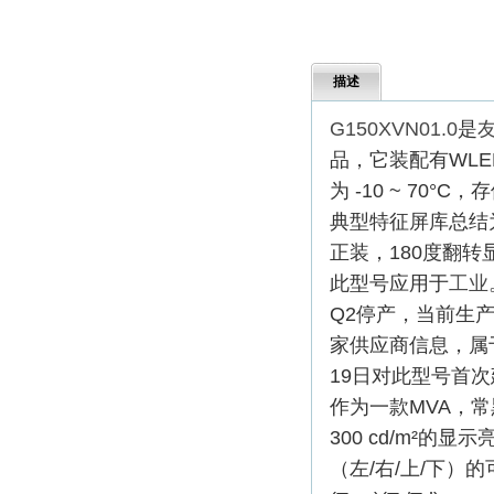
描述
G150XVN01.0
是
友
品，它装配有WL
为 -10 ~ 70°C，
典型特征屏库总结为
正装，180度翻转
此型号应用于
工业
Q2停产，当前生
家供应商信息，属
19日对此型号首次
作为一款MVA，常
300 cd/m²的显示亮
（左/右/上/下）