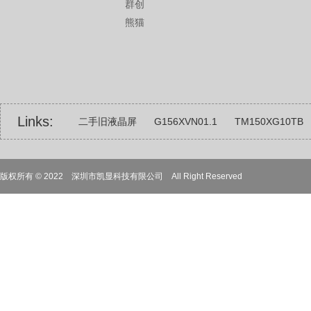
群创
熊猫
Links:
二手旧液晶屏
G156XVN01.1
TM150XG10TB
22寸23寸23.6寸24寸25寸26寸27寸32寸31.5寸
1
版权所有 © 2022 深圳市凯显科技有限公司 All Right Reserved
4.3寸5寸6寸6.5寸7寸8寸9寸10.1寸12.1寸13.3寸14寸
BOE京东方
G121SN01 V3
军工类液晶屏
触
18.5寸组装屏液晶屏
17寸液晶屏组装屏
LC320