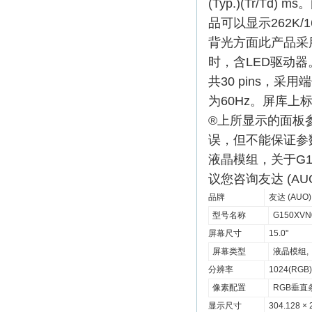
(Typ.)(Tr/Td)
品可以显示262K/
背光方面此产品采
时，含LED驱动器。G1
共30 pins，采
为60Hz。屏库
®上所显示的面板
误，但不能保证参
液晶模组，关于G1
议您咨询友达 (AU
品牌
友达 (AUO)
型号名称
G150XVN
屏幕尺寸
15.0"
屏幕类型
液晶模组, a
分辨率
1024(RGB)
像素配置
RGB垂直
显示尺寸
304.128 × 