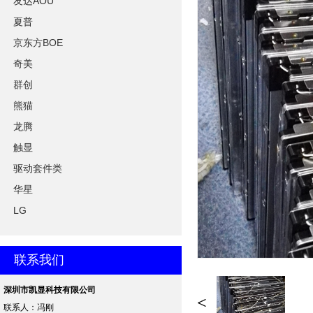
友达AOU
夏普
京东方BOE
奇美
群创
熊猫
龙腾
触显
驱动套件类
华星
LG
联系我们
深圳市凯显科技有限公司
<
联系人：冯刚