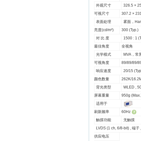
外观尺寸
326.5 × 2
可视尺寸
307.2 × 23
表面处理
雾面，Hard 
亮度(cd/m²)
300 (Typ.)
对 比 度
1500 : 1 
最佳角度
全视角
光学模式
MVA，
可视角度
89/89/89/8
响应速度
20/15 (Typ
颜色数量
262K/16.2
背光类型
WLED , 
屏幕重量
950g (Max.
适用于
刷新频率
60Hz
触摸功能
无触摸
LVDS (1 ch, 6/8-bit) , 端子 
供应电压